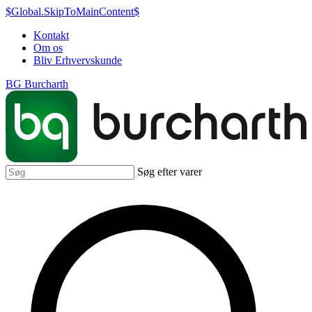
$Global.SkipToMainContent$
Kontakt
Om os
Bliv Erhvervskunde
BG Burcharth
Søg efter varer