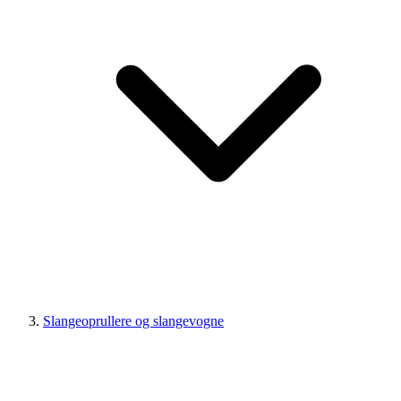
Slangeoprullere og slangevogne