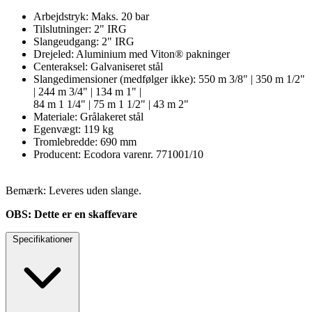
Arbejdstryk: Maks. 20 bar
Tilslutninger: 2" IRG
Slangeudgang: 2" IRG
Drejeled: Aluminium med Viton® pakninger
Centeraksel: Galvaniseret stål
Slangedimensioner (medfølger ikke): 550 m 3/8" | 350 m 1/2"
| 244 m 3/4" | 134 m 1" |
84 m 1 1/4" | 75 m 1 1/2" | 43 m 2"
Materiale: Grålakeret stål
Egenvægt: 119 kg
Tromlebredde: 690 mm
Producent: Ecodora varenr. 771001/10
Bemærk: Leveres uden slange.
OBS: Dette er en skaffevare
Specifikationer