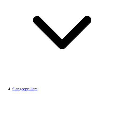
Slangeoprullere