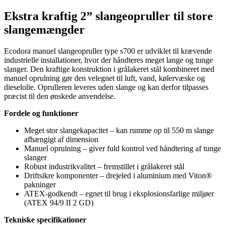
Ekstra kraftig 2” slangeopruller til store
slangemængder
Ecodora manuel slangeopruller type s700 er udviklet til krævende
industrielle installationer, hvor der håndteres meget lange og tunge
slanger. Den kraftige konstruktion i grålakeret stål kombineret med
manuel oprulning gør den velegnet til luft, vand, kølervæske og
dieselolie. Oprulleren leveres uden slange og kan derfor tilpasses
præcist til den ønskede anvendelse.
Fordele og funktioner
Meget stor slangekapacitet – kan rumme op til 550 m slange
afhængigt af dimension
Manuel oprulning – giver fuld kontrol ved håndtering af tunge
slanger
Robust industrikvalitet – fremstillet i grålakeret stål
Driftsikre komponenter – drejeled i aluminium med Viton®
pakninger
ATEX-godkendt – egnet til brug i eksplosionsfarlige miljøer
(ATEX 94/9 II 2 GD)
Tekniske specifikationer