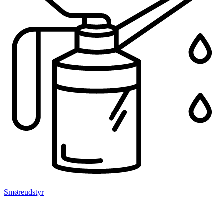
Smøreudstyr