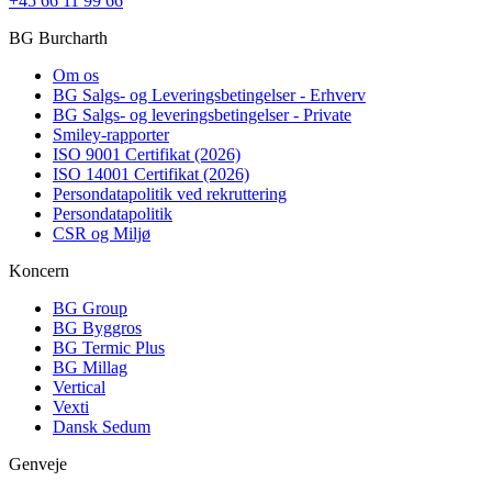
+45 66 11 99 66
BG Burcharth
Om os
BG Salgs- og Leveringsbetingelser - Erhverv
BG Salgs- og leveringsbetingelser - Private
Smiley-rapporter
ISO 9001 Certifikat (2026)
ISO 14001 Certifikat (2026)
Persondatapolitik ved rekruttering
Persondatapolitik
CSR og Miljø
Koncern
BG Group
BG Byggros
BG Termic Plus
BG Millag
Vertical
Vexti
Dansk Sedum
Genveje