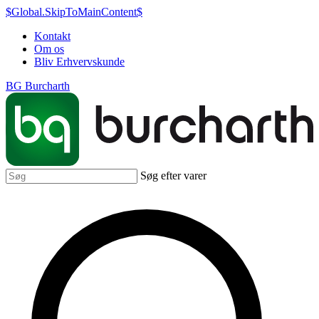
$Global.SkipToMainContent$
Kontakt
Om os
Bliv Erhvervskunde
BG Burcharth
Søg efter varer