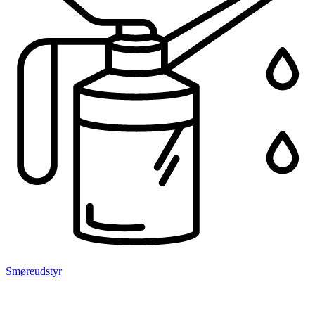
Smøreudstyr