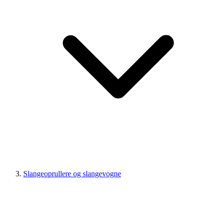
Slangeoprullere og slangevogne