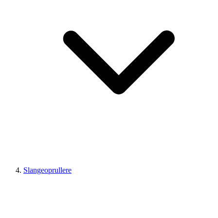
Slangeoprullere