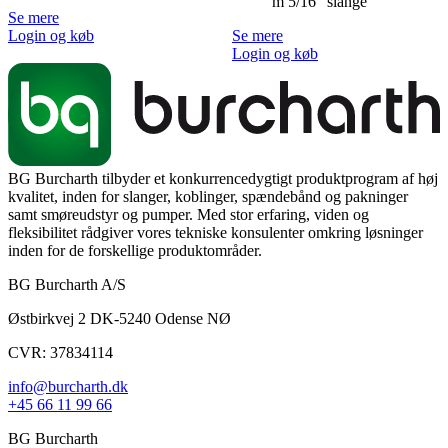
m 5/16" slange
Se mere
Login og køb
Se mere
Login og køb
BG Burcharth tilbyder et konkurrencedygtigt produktprogram af høj
kvalitet, inden for slanger, koblinger, spændebånd og pakninger
samt smøreudstyr og pumper. Med stor erfaring, viden og
fleksibilitet rådgiver vores tekniske konsulenter omkring løsninger
inden for de forskellige produktområder.
BG Burcharth A/S
Østbirkvej 2 DK-5240 Odense NØ
CVR: 37834114
info@burcharth.dk
+45 66 11 99 66
BG Burcharth