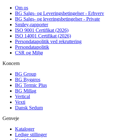
Om os
BG Salgs- og Leveringsbetingelser - Erhverv
BG Salgs- og leveringsbetingelser - Private
Smiley-rapporter
ISO 9001 Certifikat (2026)
ISO 14001 Certifikat (2026)
Persondatapolitik ved rekruttering
Persondatapolitik
CSR og Miljø
Koncern
BG Group
BG Byggros
BG Termic Plus
BG Millag
Vertical
Vexti
Dansk Sedum
Genveje
Kataloger
Ledige stillinger