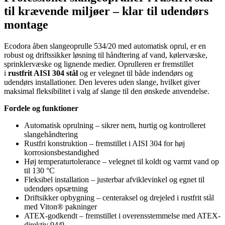
til krævende miljøer – klar til udendørs
montage
Ecodora åben slangeoprulle 534/20 med automatisk oprul, er en
robust og driftssikker løsning til håndtering af vand, kølervæske,
sprinklervæske og lignende medier. Oprulleren er fremstillet
i
rustfrit AISI 304 stål
og er velegnet til både indendørs og
udendørs installationer. Den leveres uden slange, hvilket giver
maksimal fleksibilitet i valg af slange til den ønskede anvendelse.
Fordele og funktioner
Automatisk oprulning – sikrer nem, hurtig og kontrolleret
slangehåndtering
Rustfri konstruktion – fremstillet i AISI 304 for høj
korrosionsbestandighed
Høj temperaturtolerance – velegnet til koldt og varmt vand op
til 130 °C
Fleksibel installation – justerbar afviklevinkel og egnet til
udendørs opsætning
Driftsikker opbygning – centeraksel og drejeled i rustfrit stål
med Viton® pakninger
ATEX-godkendt – fremstillet i overensstemmelse med ATEX-
direktiv 94/9