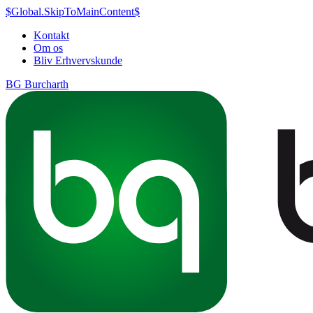
$Global.SkipToMainContent$
Kontakt
Om os
Bliv Erhvervskunde
BG Burcharth