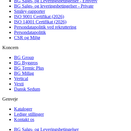
BG Salgs- og Leveringsbetingelser - Erhverv
BG Salgs- og leveringsbetingelser - Private
Smiley-rapporter
ISO 9001 Certifikat (2026)
ISO 14001 Certifikat (2026)
Persondatapolitik ved rekruttering
Persondatapolitik
CSR og Miljø
Koncern
BG Group
BG Byggros
BG Termic Plus
BG Millag
Vertical
Vexti
Dansk Sedum
Genveje
Kataloger
Ledige stillinger
Kontakt os
BG Salgs- og Leveringsbetingelser