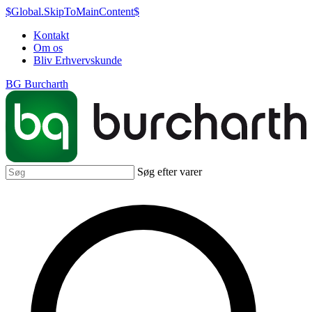
$Global.SkipToMainContent$
Kontakt
Om os
Bliv Erhvervskunde
BG Burcharth
Søg efter varer