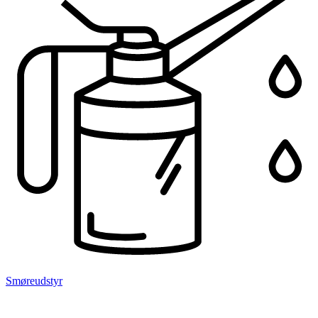
Smøreudstyr