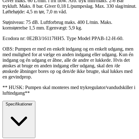
Giver maks. 60 L/min. i frit flow. Arb. tryk min/maks. 2-6 Bar
trykluft. Maks. 8 bar. Giver 0,18 L/pumpeslag. Max. 330 slag/minut.
Løftehøjde: 4,5 m tør, 7,0 m våd.
Støjniveau: 75 dB. Luftforbrug maks. 400 L/min. Maks.
kornstørrelse 1,5 mm. Egenvægt: 5,9 kg.
Ecodora nr: 0E2B3/16117HH5. Type Model PPAB-12-H-60.
OBS: Pumpen er med en enkelt indgang og en enkelt udgang, men
med mulighed for at vælge en anden indgang eller udgang. Kun én
indgang og én udgang er åbne, alle de andre er lukkede. Hvis det
ønskes at bruge en anden indgang eller udgang, skal den /de
ønskede åbninger bores op og den/de ikke brugte, skal lukkes med
en gevindprop.
** HUSK: Pumpen skal monteres med trykregulator/vandudskiller i
luftindgang**
Specifikationer