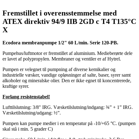
Fremstillet i overensstemmelse med
ATEX direktiv 94/9 IIB 2GD c T4 T135°C
X
Ecodora membranpumpe 1/2" 60 L/min.
Serie 120-PB.
Pumpehus/luftmotor er fremstillet af aluminium. Medieberørte dele
er lavet af polypropylen. Membraner og ventiler er af Hytrel.
Pumpen er velegnet til pumpning af diverse kemikalier og
industrielle væsker, vandige opløsninger af salte, baser, syrer samt
alkoholer og mineralske olier. Den er ikke egnet til koncentrerede,
kraftige syrer.
Forlang resistenstabel!
Lufttilslutning: 3/8" IRG. Væsketilslutning/indgang: ¾” + 1” IRG.
Væsketilslutning/udgang: ½”.
Pumpen kan pumpe medier i en temperatur på -10/+65 °C. (pumpen
skal stå i min. 5 grader C)