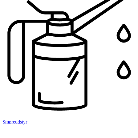
Smøreudstyr