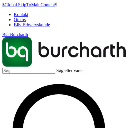
$Global.SkipToMainContent$
Kontakt
Om os
Bliv Erhvervskunde
BG Burcharth
Søg efter varer