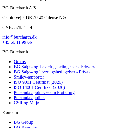
BG Burcharth A/S
Østbirkvej 2 DK-5240 Odense NØ
CVR: 37834114
info@burcharth.dk
+45 66 11 99 66
BG Burcharth
Om os
BG Salgs- og Leveringsbetingelser - Erhverv
BG Salgs- og leveringsbetingelser - Private
Smiley-rapporter
ISO 9001 Certifikat (2026)
ISO 14001 Certifikat (2026)
Persondatapolitik ved rekruttering
Persondatapolitik
CSR og Miljø
Koncern
BG Group
BG Byggros