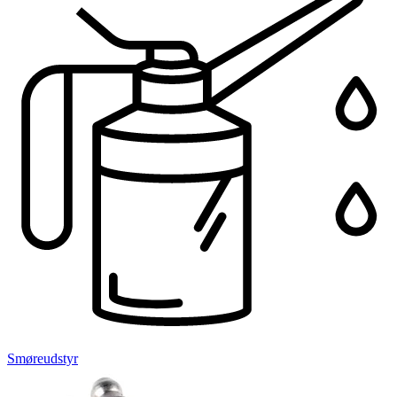
Smøreudstyr