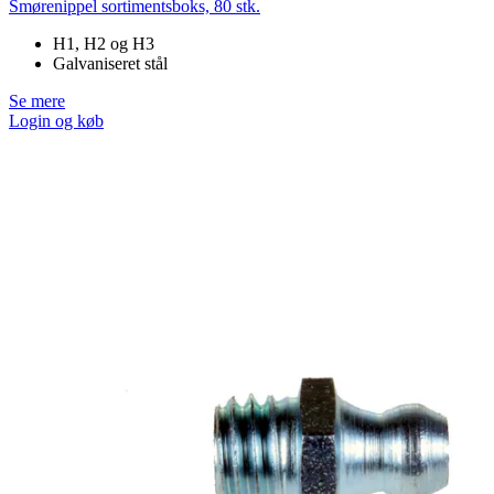
Smørenippel sortimentsboks, 80 stk.
H1, H2 og H3
Galvaniseret stål
Se mere
Login og køb