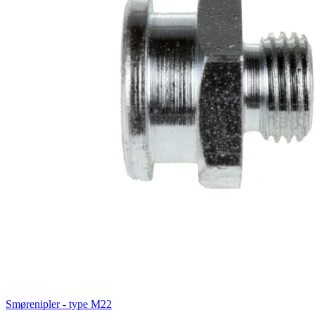
Smørenipler - type M22