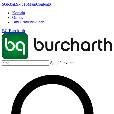
$Global.SkipToMainContent$
Kontakt
Om os
Bliv Erhvervskunde
BG Burcharth
Søg efter varer