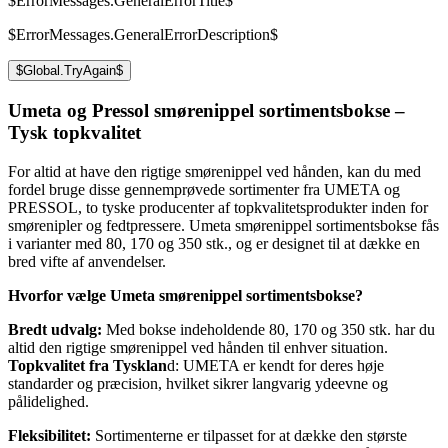
$ErrorMessages.GeneralErrorTitle$
$ErrorMessages.GeneralErrorDescription$
$Global.TryAgain$
Umeta og Pressol smørenippel sortimentsbokse –
Tysk topkvalitet
For altid at have den rigtige smørenippel ved hånden, kan du med
fordel bruge disse gennemprøvede sortimenter fra UMETA og
PRESSOL, to tyske producenter af topkvalitetsprodukter inden for
smørenipler og fedtpressere. Umeta smørenippel sortimentsbokse fås
i varianter med 80, 170 og 350 stk., og er designet til at dække en
bred vifte af anvendelser.
Hvorfor vælge Umeta smørenippel sortimentsbokse?
Bredt udvalg:
Med bokse indeholdende 80, 170 og 350 stk. har du
altid den rigtige smørenippel ved hånden til enhver situation.
Topkvalitet fra Tysklan
d: UMETA er kendt for deres høje
standarder og præcision, hvilket sikrer langvarig ydeevne og
pålidelighed.
Fleksibilitet:
Sortimenterne er tilpasset for at dække den største