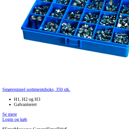
Smørenippel sortimentsboks, 350 stk.
H1, H2 og H3
Galvaniseret
Se mere
Login og køb