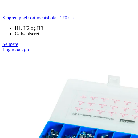
Smørenippel sortimentsboks, 170 stk.
H1, H2 og H3
Galvaniseret
Se mere
Login og køb