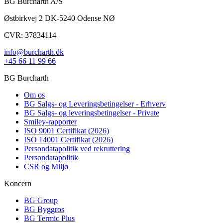
BG Burcharth A/S
Østbirkvej 2 DK-5240 Odense NØ
CVR: 37834114
info@burcharth.dk
+45 66 11 99 66
BG Burcharth
Om os
BG Salgs- og Leveringsbetingelser - Erhverv
BG Salgs- og leveringsbetingelser - Private
Smiley-rapporter
ISO 9001 Certifikat (2026)
ISO 14001 Certifikat (2026)
Persondatapolitik ved rekruttering
Persondatapolitik
CSR og Miljø
Koncern
BG Group
BG Byggros
BG Termic Plus