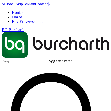
$Global.SkipToMainContent$
Kontakt
Om os
Bliv Erhvervskunde
BG Burcharth
Søg efter varer