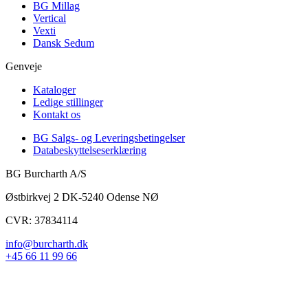
BG Millag
Vertical
Vexti
Dansk Sedum
Genveje
Kataloger
Ledige stillinger
Kontakt os
BG Salgs- og Leveringsbetingelser
Databeskyttelseserklæring
BG Burcharth A/S
Østbirkvej 2 DK-5240 Odense NØ
CVR: 37834114
info@burcharth.dk
+45 66 11 99 66