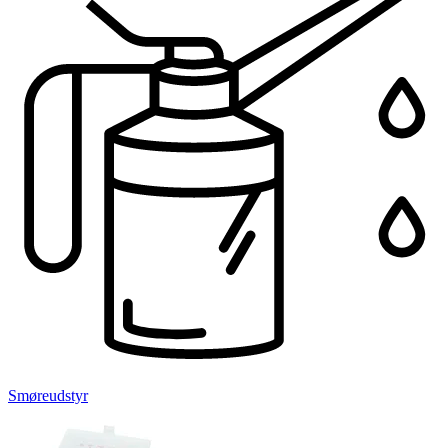
Smøreudstyr