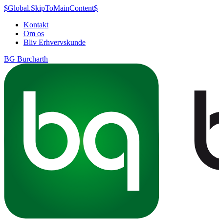
$Global.SkipToMainContent$
Kontakt
Om os
Bliv Erhvervskunde
BG Burcharth