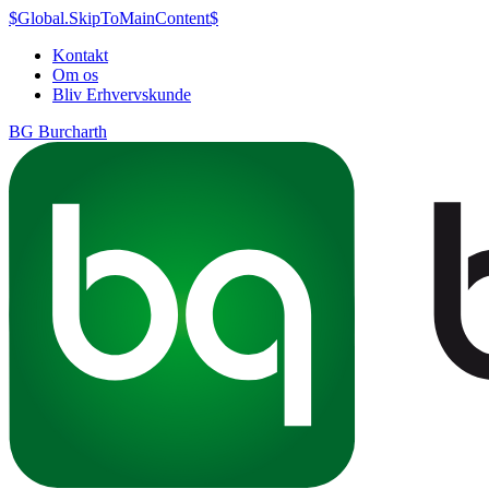
$Global.SkipToMainContent$
Kontakt
Om os
Bliv Erhvervskunde
BG Burcharth