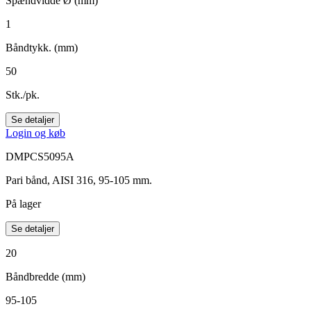
Spændvidde Ø (mm)
1
Båndtykk. (mm)
50
Stk./pk.
Se detaljer
Login og køb
DMPCS5095A
Pari bånd, AISI 316, 95-105 mm.
På lager
Se detaljer
20
Båndbredde (mm)
95-105