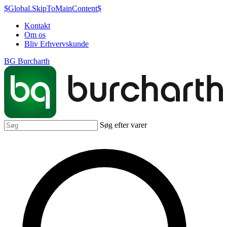
$Global.SkipToMainContent$
Kontakt
Om os
Bliv Erhvervskunde
BG Burcharth
Søg efter varer