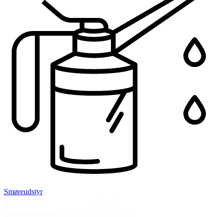
Smøreudstyr