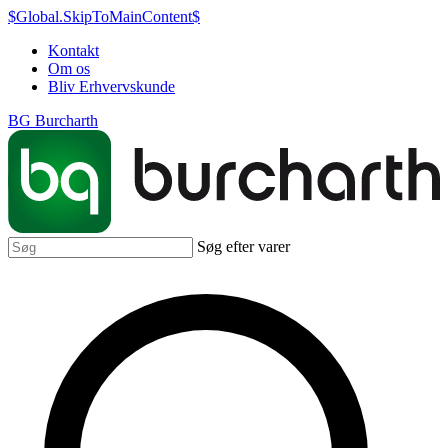
$Global.SkipToMainContent$
Kontakt
Om os
Bliv Erhvervskunde
BG Burcharth
Søg efter varer