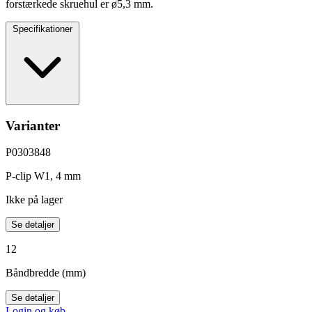
forstærkede skruehul er ø5,3 mm.
Specifikationer
Varianter
P0303848
P-clip W1, 4 mm
Ikke på lager
Se detaljer
12
Båndbredde (mm)
Se detaljer
Login og køb