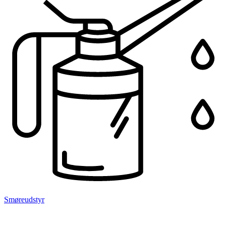
Smøreudstyr