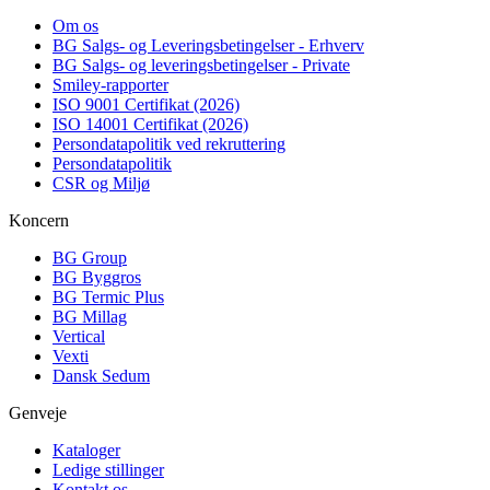
Om os
BG Salgs- og Leveringsbetingelser - Erhverv
BG Salgs- og leveringsbetingelser - Private
Smiley-rapporter
ISO 9001 Certifikat (2026)
ISO 14001 Certifikat (2026)
Persondatapolitik ved rekruttering
Persondatapolitik
CSR og Miljø
Koncern
BG Group
BG Byggros
BG Termic Plus
BG Millag
Vertical
Vexti
Dansk Sedum
Genveje
Kataloger
Ledige stillinger
Kontakt os