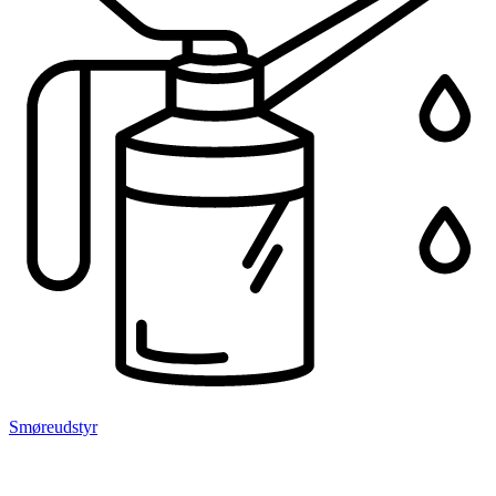
Smøreudstyr