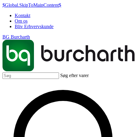
$Global.SkipToMainContent$
Kontakt
Om os
Bliv Erhvervskunde
BG Burcharth
Søg efter varer