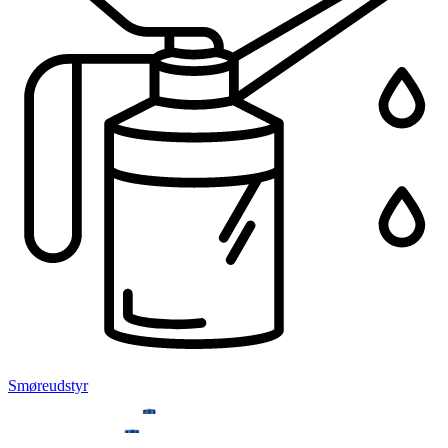
Smøreudstyr