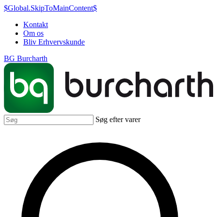
$Global.SkipToMainContent$
Kontakt
Om os
Bliv Erhvervskunde
BG Burcharth
Søg efter varer