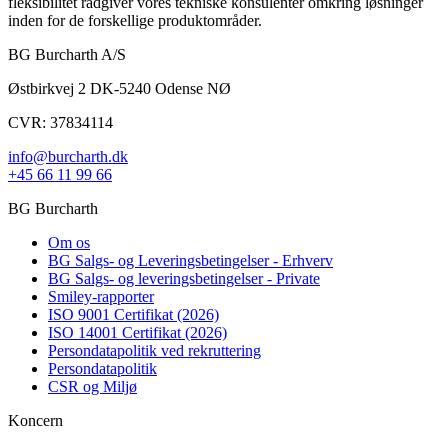
fleksibilitet rådgiver vores tekniske konsulenter omkring løsninger
inden for de forskellige produktområder.
BG Burcharth A/S
Østbirkvej 2 DK-5240 Odense NØ
CVR: 37834114
info@burcharth.dk
+45 66 11 99 66
BG Burcharth
Om os
BG Salgs- og Leveringsbetingelser - Erhverv
BG Salgs- og leveringsbetingelser - Private
Smiley-rapporter
ISO 9001 Certifikat (2026)
ISO 14001 Certifikat (2026)
Persondatapolitik ved rekruttering
Persondatapolitik
CSR og Miljø
Koncern