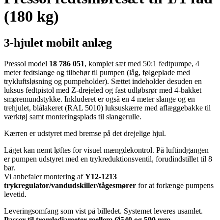
(180 kg)
3-hjulet mobilt anlæg
Pressol model
18 786 051
, komplet sæt med 50:1 fedtpumpe, 4
meter fedtslange og tilbehør til pumpen (låg, følgeplade med
trykluftsløsning og pumpeholder). Sættet indeholder desuden en
luksus fedtpistol med Z-drejeled og fast udløbsrør med 4-bakket
smøremundstykke. Inkluderet er også en 4 meter slange og en
trehjulet, blålakeret (RAL 5010) luksuskærre med aflæggebakke til
værktøj samt monteringsplads til slangerulle.
Kærren er udstyret med bremse på det drejelige hjul.
Låget kan nemt løftes for visuel mængdekontrol. På luftindgangen
er pumpen udstyret med en trykreduktionsventil, forudindstillet til 8
bar.
Vi anbefaler montering af
Y12-1213
trykregulator/vandudskiller/tågesmører
for at forlænge pumpens
levetid.
Leveringsomfang som vist på billedet. Systemet leveres usamlet.
Passer til tromlediameter mellem Ø540 og 590 mm.