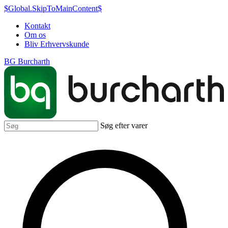
$Global.SkipToMainContent$
Kontakt
Om os
Bliv Erhvervskunde
BG Burcharth
Søg efter varer