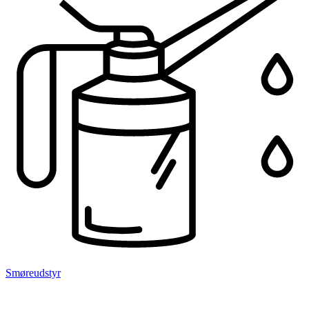
Smøreudstyr