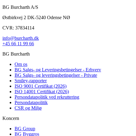
BG Burcharth A/S
Østbirkvej 2 DK-5240 Odense NØ
CVR: 37834114
info@burcharth.dk
+45 66 11 99 66
BG Burcharth
Om os
BG Salgs- og Leveringsbetingelser - Erhverv
BG Salgs- og leveringsbetingelser - Private
Smiley-rapporter
ISO 9001 Certifikat (2026)
ISO 14001 Certifikat (2026)
Persondatapolitik ved rekruttering
Persondatapolitik
CSR og Miljø
Koncern
BG Group
BG Byggros