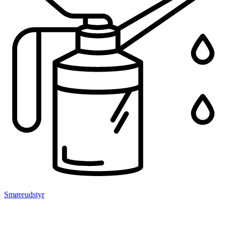
Smøreudstyr