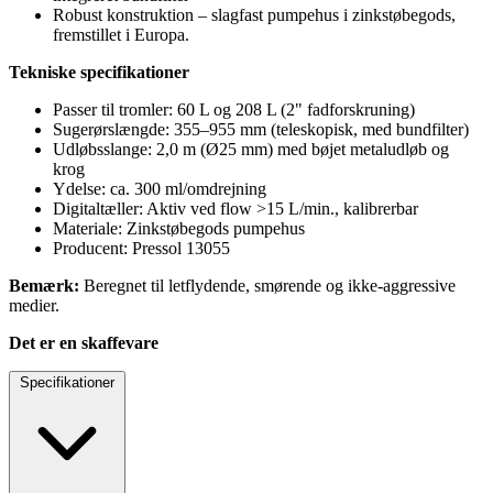
Robust konstruktion – slagfast pumpehus i zinkstøbegods,
fremstillet i Europa.
Tekniske specifikationer
Passer til tromler: 60 L og 208 L (2" fadforskruning)
Sugerørslængde: 355–955 mm (teleskopisk, med bundfilter)
Udløbsslange: 2,0 m (Ø25 mm) med bøjet metaludløb og
krog
Ydelse: ca. 300 ml/omdrejning
Digitaltæller: Aktiv ved flow >15 L/min., kalibrerbar
Materiale: Zinkstøbegods pumpehus
Producent: Pressol 13055
Bemærk:
Beregnet til letflydende, smørende og ikke-aggressive
medier.
Det er en skaffevare
Specifikationer