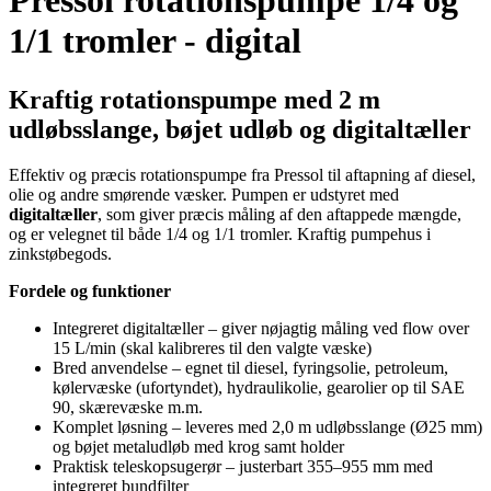
Pressol rotationspumpe 1/4 og
1/1 tromler - digital
Kraftig rotationspumpe med 2 m
udløbsslange, bøjet udløb og digitaltæller
Effektiv og præcis rotationspumpe fra Pressol til aftapning af diesel,
olie og andre smørende væsker. Pumpen er udstyret med
digitaltæller
, som giver præcis måling af den aftappede mængde,
og er velegnet til både 1/4 og 1/1 tromler. Kraftig pumpehus i
zinkstøbegods.
Fordele og funktioner
Integreret digitaltæller – giver nøjagtig måling ved flow over
15 L/min (skal kalibreres til den valgte væske)
Bred anvendelse – egnet til diesel, fyringsolie, petroleum,
kølervæske (ufortyndet), hydraulikolie, gearolier op til SAE
90, skærevæske m.m.
Komplet løsning – leveres med 2,0 m udløbsslange (Ø25 mm)
og bøjet metaludløb med krog samt holder
Praktisk teleskopsugerør – justerbart 355–955 mm med
integreret bundfilter