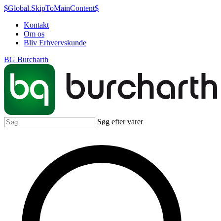
$Global.SkipToMainContent$
Kontakt
Om os
Bliv Erhvervskunde
BG Burcharth
Søg efter varer