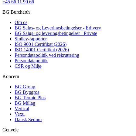
+45 66 11 99 66
BG Burcharth
Om os
BG Salgs- og Leveringsbetingelser - Erhverv
BG Salgs- og leveringsbetingelser - Private
Smiley-rapporter
ISO 9001 Certifikat (2026)
ISO 14001 Certifikat (2026)
Persondatapolitik ved rekruttering
Persondatapolitik
CSR og Miljø
Koncern
BG Group
BG Byggros
BG Termic Plus
BG Millag
Vertical
Vexti
Dansk Sedum
Genveje