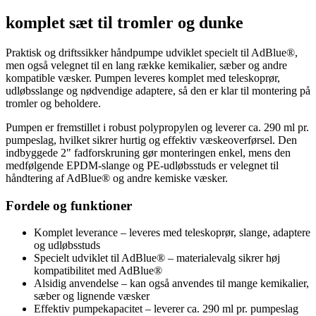
komplet sæt til tromler og dunke
Praktisk og driftssikker håndpumpe udviklet specielt til AdBlue®,
men også velegnet til en lang række kemikalier, sæber og andre
kompatible væsker. Pumpen leveres komplet med teleskoprør,
udløbsslange og nødvendige adaptere, så den er klar til montering på
tromler og beholdere.
Pumpen er fremstillet i robust polypropylen og leverer ca. 290 ml pr.
pumpeslag, hvilket sikrer hurtig og effektiv væskeoverførsel. Den
indbyggede 2" fadforskruning gør monteringen enkel, mens den
medfølgende EPDM-slange og PE-udløbsstuds er velegnet til
håndtering af AdBlue® og andre kemiske væsker.
Fordele og funktioner
Komplet leverance – leveres med teleskoprør, slange, adaptere
og udløbsstuds
Specielt udviklet til AdBlue® – materialevalg sikrer høj
kompatibilitet med AdBlue®
Alsidig anvendelse – kan også anvendes til mange kemikalier,
sæber og lignende væsker
Effektiv pumpekapacitet – leverer ca. 290 ml pr. pumpeslag