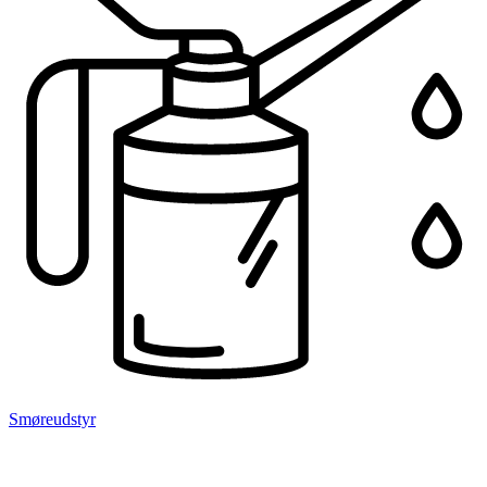
Smøreudstyr