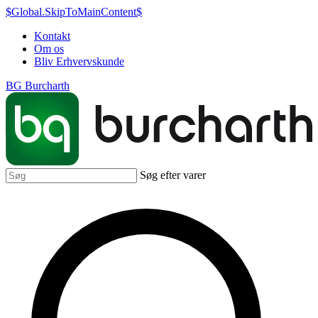
$Global.SkipToMainContent$
Kontakt
Om os
Bliv Erhvervskunde
BG Burcharth
Søg efter varer