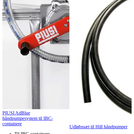
PIUSI AdBlue
håndpumpesystem til IBC-
containere
Udløbssæt til Hill håndpumper
Til IBC-containere