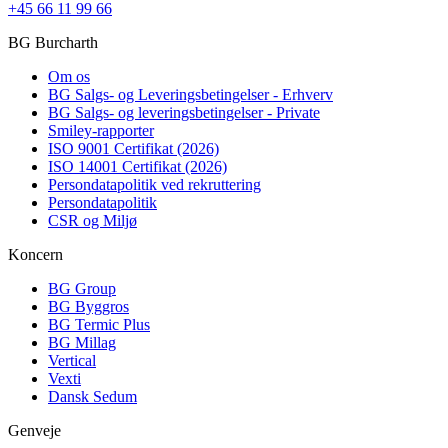
+45 66 11 99 66
BG Burcharth
Om os
BG Salgs- og Leveringsbetingelser - Erhverv
BG Salgs- og leveringsbetingelser - Private
Smiley-rapporter
ISO 9001 Certifikat (2026)
ISO 14001 Certifikat (2026)
Persondatapolitik ved rekruttering
Persondatapolitik
CSR og Miljø
Koncern
BG Group
BG Byggros
BG Termic Plus
BG Millag
Vertical
Vexti
Dansk Sedum
Genveje