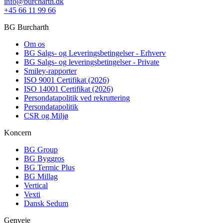
info@burcharth.dk
+45 66 11 99 66
BG Burcharth
Om os
BG Salgs- og Leveringsbetingelser - Erhverv
BG Salgs- og leveringsbetingelser - Private
Smiley-rapporter
ISO 9001 Certifikat (2026)
ISO 14001 Certifikat (2026)
Persondatapolitik ved rekruttering
Persondatapolitik
CSR og Miljø
Koncern
BG Group
BG Byggros
BG Termic Plus
BG Millag
Vertical
Vexti
Dansk Sedum
Genveje