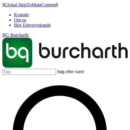
$Global.SkipToMainContent$
Kontakt
Om os
Bliv Erhvervskunde
BG Burcharth
Søg efter varer