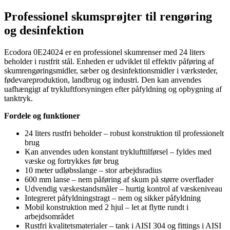
Professionel skumsprøjter til rengøring
og desinfektion
Ecodora 0E24024 er en professionel skumrenser med 24 liters
beholder i rustfrit stål. Enheden er udviklet til effektiv påføring af
skumrengøringsmidler, sæber og desinfektionsmidler i værksteder,
fødevareproduktion, landbrug og industri. Den kan anvendes
uafhængigt af trykluftforsyningen efter påfyldning og opbygning af
tanktryk.
Fordele og funktioner
24 liters rustfri beholder – robust konstruktion til professionelt
brug
Kan anvendes uden konstant tryklufttilførsel – fyldes med
væske og fortrykkes før brug
10 meter udløbsslange – stor arbejdsradius
600 mm lanse – nem påføring af skum på større overflader
Udvendig væskestandsmåler – hurtig kontrol af væskeniveau
Integreret påfyldningstragt – nem og sikker påfyldning
Mobil konstruktion med 2 hjul – let at flytte rundt i
arbejdsområdet
Rustfri kvalitetsmaterialer – tank i AISI 304 og fittings i AISI