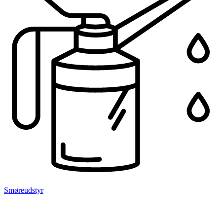
Smøreudstyr