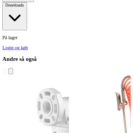
Downloads
På lager
Login og køb
Andre så også