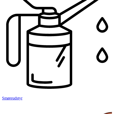
Smøreudstyr