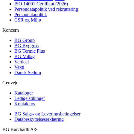
ISO 14001 Certifikat (2026)
Persondatapolitik ved rekruttering
Persondatapolitik
CSR og Miljø
Koncern
BG Group
BG Byggros
BG Termic Plus
BG Millag
Vertical
Vexti
Dansk Sedum
Genveje
Kataloger
Ledige stillinger
Kontakt os
BG Salgs- og Leveringsbetingelser
Databeskyttelseserklæring
BG Burcharth A/S