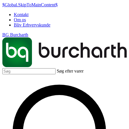
$Global.SkipToMainContent$
Kontakt
Om os
Bliv Erhvervskunde
BG Burcharth
Søg efter varer