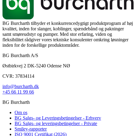
BG Burcharth tilbyder et konkurrencedygtigt produktprogram af høj
kvalitet, inden for slanger, koblinger, spændebånd og pakninger
samt smøreudstyr og pumper. Med stor erfaring, viden og
fleksibilitet rådgiver vores tekniske konsulenter omkring løsninger
inden for de forskellige produktområder.
BG Burcharth A/S
Østbirkvej 2 DK-5240 Odense NØ
CVR: 37834114
info@burcharth.dk
+45 66 11 99 66
BG Burcharth
Om os
BG Salgs- og Leveringsbetingelser - Erhverv
BG Salgs- og leveringsbetingelser - Private
Smiley-rapporter
ISO 9001 Certifikat (2026)