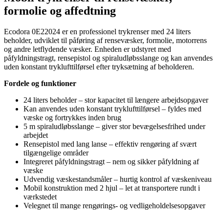
formolie og affedtning
Ecodora 0E22024 er en professionel trykrenser med 24 liters
beholder, udviklet til påføring af rensevæsker, formolie, motorrens
og andre letflydende væsker. Enheden er udstyret med
påfyldningstragt, rensepistol og spiraludløbsslange og kan anvendes
uden konstant tryklufttilførsel efter tryksætning af beholderen.
Fordele og funktioner
24 liters beholder – stor kapacitet til længere arbejdsopgaver
Kan anvendes uden konstant tryklufttilførsel – fyldes med
væske og fortrykkes inden brug
5 m spiraludløbsslange – giver stor bevægelsesfrihed under
arbejdet
Rensepistol med lang lanse – effektiv rengøring af svært
tilgængelige områder
Integreret påfyldningstragt – nem og sikker påfyldning af
væske
Udvendig væskestandsmåler – hurtig kontrol af væskeniveau
Mobil konstruktion med 2 hjul – let at transportere rundt i
værkstedet
Velegnet til mange rengørings- og vedligeholdelsesopgaver