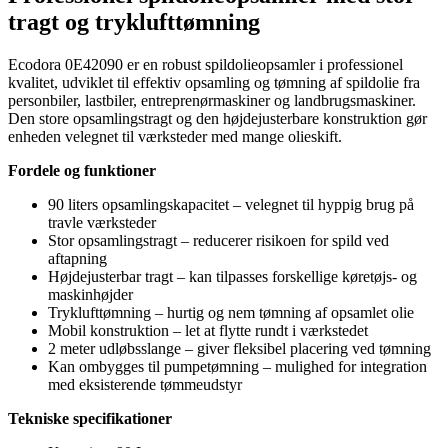
tragt og tryklufttømning
Ecodora 0E42090 er en robust spildolieopsamler i professionel
kvalitet, udviklet til effektiv opsamling og tømning af spildolie fra
personbiler, lastbiler, entreprenørmaskiner og landbrugsmaskiner.
Den store opsamlingstragt og den højdejusterbare konstruktion gør
enheden velegnet til værksteder med mange olieskift.
Fordele og funktioner
90 liters opsamlingskapacitet – velegnet til hyppig brug på
travle værksteder
Stor opsamlingstragt – reducerer risikoen for spild ved
aftapning
Højdejusterbar tragt – kan tilpasses forskellige køretøjs- og
maskinhøjder
Tryklufttømning – hurtig og nem tømning af opsamlet olie
Mobil konstruktion – let at flytte rundt i værkstedet
2 meter udløbsslange – giver fleksibel placering ved tømning
Kan ombygges til pumpetømning – mulighed for integration
med eksisterende tømmeudstyr
Tekniske specifikationer