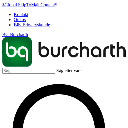
$Global.SkipToMainContent$
Kontakt
Om os
Bliv Erhvervskunde
BG Burcharth
Søg efter varer