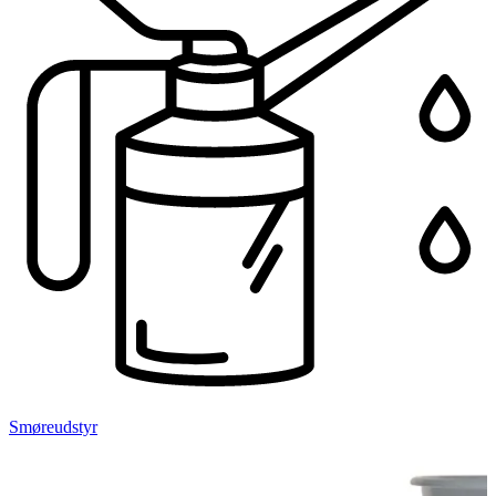
Smøreudstyr