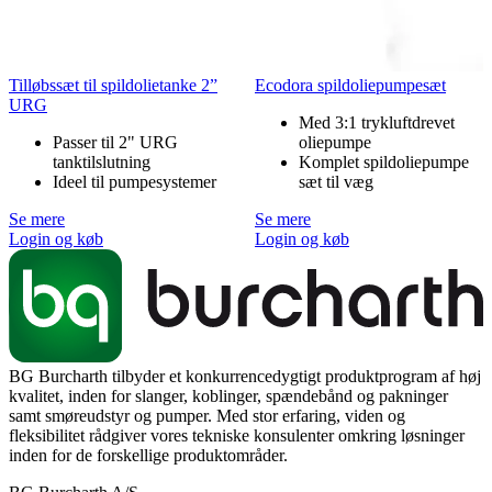
Tilløbssæt til spildolietanke 2”
Ecodora spildoliepumpesæt
URG
Med 3:1 trykluftdrevet
Passer til 2" URG
oliepumpe
tanktilslutning
Komplet spildoliepumpe
Ideel til pumpesystemer
sæt til væg
Se mere
Se mere
Login og køb
Login og køb
BG Burcharth tilbyder et konkurrencedygtigt produktprogram af høj
kvalitet, inden for slanger, koblinger, spændebånd og pakninger
samt smøreudstyr og pumper. Med stor erfaring, viden og
fleksibilitet rådgiver vores tekniske konsulenter omkring løsninger
inden for de forskellige produktområder.