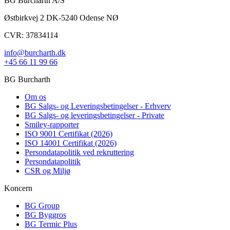
BG Burcharth A/S
Østbirkvej 2 DK-5240 Odense NØ
CVR: 37834114
info@burcharth.dk
+45 66 11 99 66
BG Burcharth
Om os
BG Salgs- og Leveringsbetingelser - Erhverv
BG Salgs- og leveringsbetingelser - Private
Smiley-rapporter
ISO 9001 Certifikat (2026)
ISO 14001 Certifikat (2026)
Persondatapolitik ved rekruttering
Persondatapolitik
CSR og Miljø
Koncern
BG Group
BG Byggros
BG Termic Plus