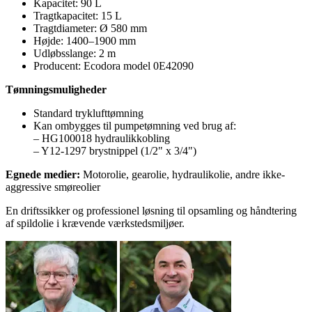
Kapacitet: 90 L
Tragtkapacitet: 15 L
Tragtdiameter: Ø 580 mm
Højde: 1400–1900 mm
Udløbsslange: 2 m
Producent: Ecodora model 0E42090
Tømningsmuligheder
Standard tryklufttømning
Kan ombygges til pumpetømning ved brug af:
– HG100018 hydraulikkobling
– Y12-1297 brystnippel (1/2" x 3/4")
Egnede medier:
Motorolie, gearolie, hydraulikolie, andre ikke-
aggressive smøreolier
En driftssikker og professionel løsning til opsamling og håndtering
af spildolie i krævende værkstedsmiljøer.