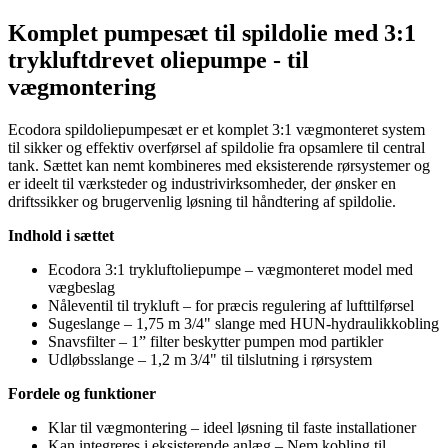
Komplet pumpesæt til spildolie med 3:1
trykluftdrevet oliepumpe - til
vægmontering
Ecodora spildoliepumpesæt er et komplet 3:1 vægmonteret system
til sikker og effektiv overførsel af spildolie fra opsamlere til central
tank. Sættet kan nemt kombineres med eksisterende rørsystemer og
er ideelt til værksteder og industrivirksomheder, der ønsker en
driftssikker og brugervenlig løsning til håndtering af spildolie.
Indhold i sættet
Ecodora 3:1 trykluftoliepumpe – vægmonteret model med
vægbeslag
Nåleventil til trykluft – for præcis regulering af lufttilførsel
Sugeslange – 1,75 m 3/4" slange med HUN-hydraulikkobling
Snavsfilter – 1” filter beskytter pumpen mod partikler
Udløbsslange – 1,2 m 3/4" til tilslutning i rørsystem
Fordele og funktioner
Klar til vægmontering – ideel løsning til faste installationer
Kan integreres i eksisterende anlæg – Nem kobling til