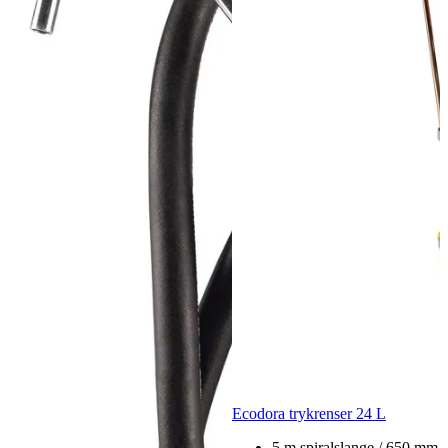
Ecodora trykrenser 24 L
5 m spiralslange / 650 mm