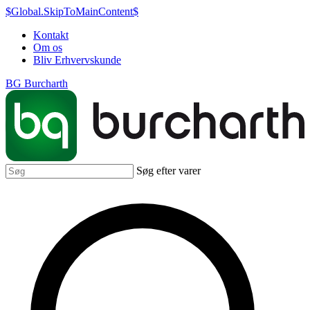
$Global.SkipToMainContent$
Kontakt
Om os
Bliv Erhvervskunde
BG Burcharth
Søg efter varer