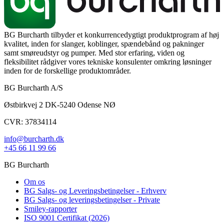
BG Burcharth tilbyder et konkurrencedygtigt produktprogram af høj
kvalitet, inden for slanger, koblinger, spændebånd og pakninger
samt smøreudstyr og pumper. Med stor erfaring, viden og
fleksibilitet rådgiver vores tekniske konsulenter omkring løsninger
inden for de forskellige produktområder.
BG Burcharth A/S
Østbirkvej 2 DK-5240 Odense NØ
CVR: 37834114
info@burcharth.dk
+45 66 11 99 66
BG Burcharth
Om os
BG Salgs- og Leveringsbetingelser - Erhverv
BG Salgs- og leveringsbetingelser - Private
Smiley-rapporter
ISO 9001 Certifikat (2026)