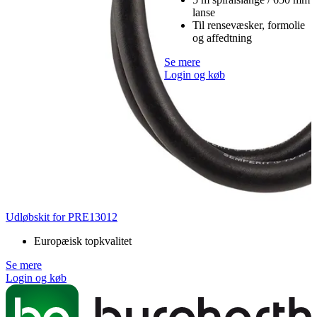
lanse
Til rensevæsker, formolie
og affedtning
Se mere
Login og køb
Udløbskit for PRE13012
Europæisk topkvalitet
Se mere
Login og køb