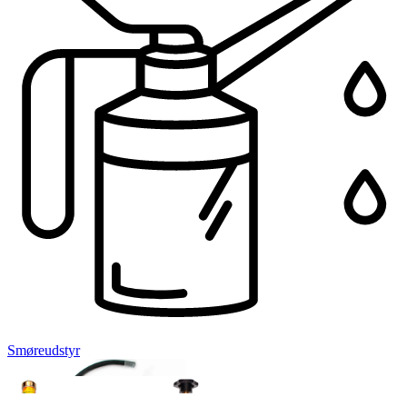
Smøreudstyr