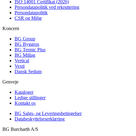
ISO 14001 Certifikat (2026)
Persondatapolitik ved rekruttering
Persondatapolitik
CSR og Miljø
Koncern
BG Group
BG Byggros
BG Termic Plus
BG Millag
Vertical
Vexti
Dansk Sedum
Genveje
Kataloger
Ledige stillinger
Kontakt os
BG Salgs- og Leveringsbetingelser
Databeskyttelseserklæring
BG Burcharth A/S