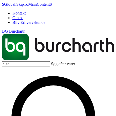
$Global.SkipToMainContent$
Kontakt
Om os
Bliv Erhvervskunde
BG Burcharth
Søg efter varer