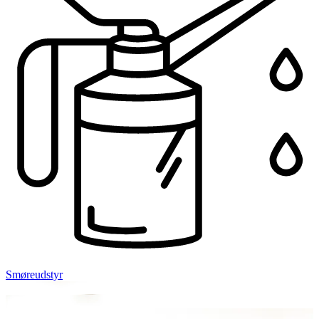
Smøreudstyr