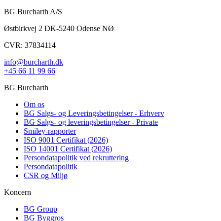
BG Burcharth A/S
Østbirkvej 2 DK-5240 Odense NØ
CVR: 37834114
info@burcharth.dk
+45 66 11 99 66
BG Burcharth
Om os
BG Salgs- og Leveringsbetingelser - Erhverv
BG Salgs- og leveringsbetingelser - Private
Smiley-rapporter
ISO 9001 Certifikat (2026)
ISO 14001 Certifikat (2026)
Persondatapolitik ved rekruttering
Persondatapolitik
CSR og Miljø
Koncern
BG Group
BG Byggros