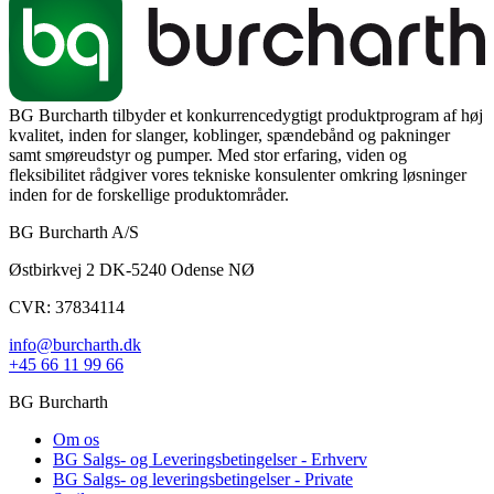
BG Burcharth tilbyder et konkurrencedygtigt produktprogram af høj
kvalitet, inden for slanger, koblinger, spændebånd og pakninger
samt smøreudstyr og pumper. Med stor erfaring, viden og
fleksibilitet rådgiver vores tekniske konsulenter omkring løsninger
inden for de forskellige produktområder.
BG Burcharth A/S
Østbirkvej 2 DK-5240 Odense NØ
CVR: 37834114
info@burcharth.dk
+45 66 11 99 66
BG Burcharth
Om os
BG Salgs- og Leveringsbetingelser - Erhverv
BG Salgs- og leveringsbetingelser - Private