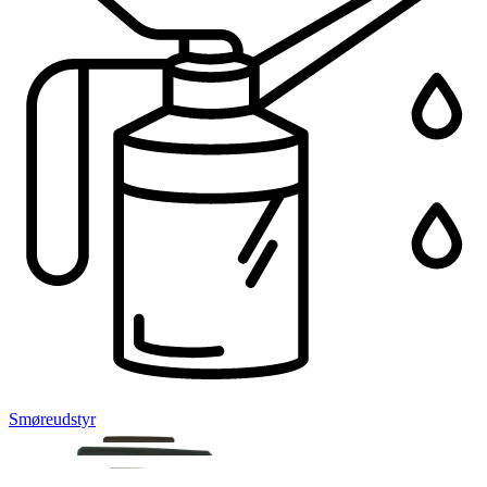
Smøreudstyr