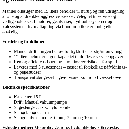
Manuel oliesuger med 15 liters beholder til hurtig og ren udsugning
af olie og andre ikke-aggressive væsker. Velegnet til service og
vedligeholdelse af motorer, gearkasser, hydrauliksystemer og
kølesystemer, hvor aftapning via bundprop ikke er mulig eller
ønskelig.
Fordele og funktioner
Manuel drift – ingen behov for trykluft eller strømforsyning
15 liters beholder – god kapacitet til de fleste serviceopgaver
Ren og effektiv udsugning – minimerer risikoen for spild
Leveres med 3 sugesonder – passer til forskellige påfyldnings-
og pejlestudser
Transparent slangesæt – giver visuel kontrol af væskeflowet
Tekniske specifikationer
Kapacitet: 15 L
Drift: Manuel vakuumpumpe
Sugeslanger: 3 stk. nylonsonder
Slangelængde: 1 m
Slange udv. diametre: 6 mm, 7 mm og 10 mm
Egnede medier:
Motorolie, gearolie, hydraulikolie, kølervæske,