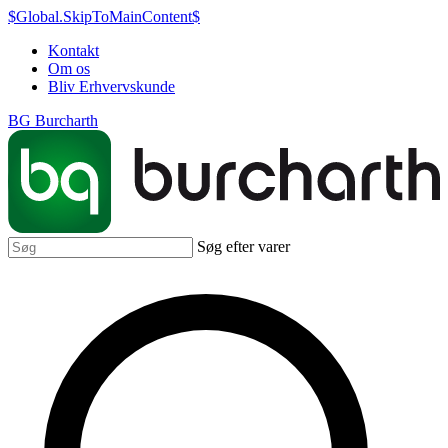
$Global.SkipToMainContent$
Kontakt
Om os
Bliv Erhvervskunde
BG Burcharth
Søg efter varer