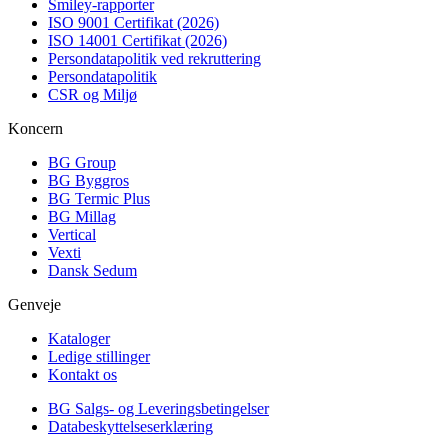
Smiley-rapporter
ISO 9001 Certifikat (2026)
ISO 14001 Certifikat (2026)
Persondatapolitik ved rekruttering
Persondatapolitik
CSR og Miljø
Koncern
BG Group
BG Byggros
BG Termic Plus
BG Millag
Vertical
Vexti
Dansk Sedum
Genveje
Kataloger
Ledige stillinger
Kontakt os
BG Salgs- og Leveringsbetingelser
Databeskyttelseserklæring