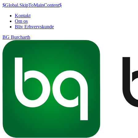
$Global.SkipToMainContent$
Kontakt
Om os
Bliv Erhvervskunde
BG Burcharth