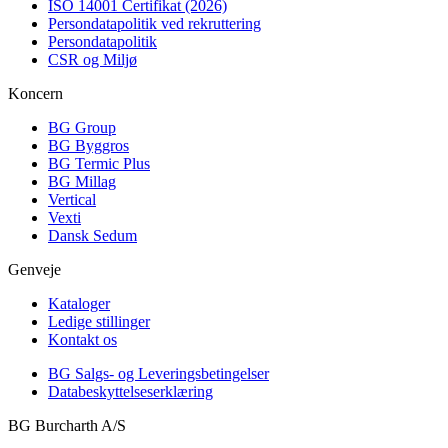
ISO 14001 Certifikat (2026)
Persondatapolitik ved rekruttering
Persondatapolitik
CSR og Miljø
Koncern
BG Group
BG Byggros
BG Termic Plus
BG Millag
Vertical
Vexti
Dansk Sedum
Genveje
Kataloger
Ledige stillinger
Kontakt os
BG Salgs- og Leveringsbetingelser
Databeskyttelseserklæring
BG Burcharth A/S