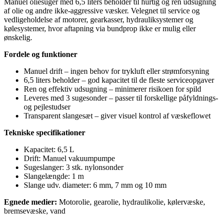
Manuel oliesuger med 6,5 liters beholder til hurtig og ren udsugning
af olie og andre ikke-aggressive væsker. Velegnet til service og
vedligeholdelse af motorer, gearkasser, hydrauliksystemer og
kølesystemer, hvor aftapning via bundprop ikke er mulig eller
ønskelig.
Fordele og funktioner
Manuel drift – ingen behov for trykluft eller strømforsyning
6,5 liters beholder – god kapacitet til de fleste serviceopgaver
Ren og effektiv udsugning – minimerer risikoen for spild
Leveres med 3 sugesonder – passer til forskellige påfyldnings-
og pejlestudser
Transparent slangesæt – giver visuel kontrol af væskeflowet
Tekniske specifikationer
Kapacitet: 6,5 L
Drift: Manuel vakuumpumpe
Sugeslanger: 3 stk. nylonsonder
Slangelængde: 1 m
Slange udv. diameter: 6 mm, 7 mm og 10 mm
Egnede medier:
Motorolie, gearolie, hydraulikolie, kølervæske,
bremsevæske, vand