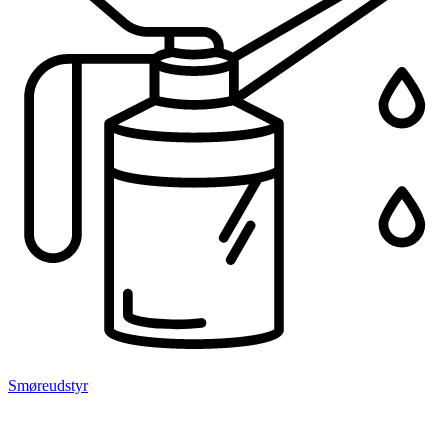
Smøreudstyr