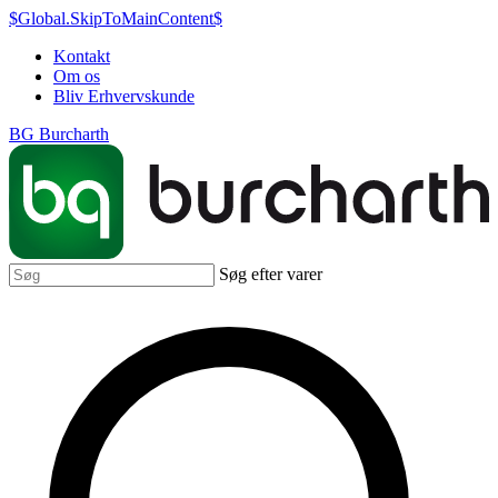
$Global.SkipToMainContent$
Kontakt
Om os
Bliv Erhvervskunde
BG Burcharth
Søg efter varer