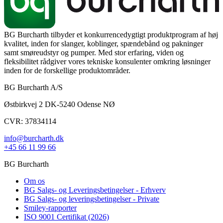
BG Burcharth tilbyder et konkurrencedygtigt produktprogram af høj
kvalitet, inden for slanger, koblinger, spændebånd og pakninger
samt smøreudstyr og pumper. Med stor erfaring, viden og
fleksibilitet rådgiver vores tekniske konsulenter omkring løsninger
inden for de forskellige produktområder.
BG Burcharth A/S
Østbirkvej 2 DK-5240 Odense NØ
CVR: 37834114
info@burcharth.dk
+45 66 11 99 66
BG Burcharth
Om os
BG Salgs- og Leveringsbetingelser - Erhverv
BG Salgs- og leveringsbetingelser - Private
Smiley-rapporter
ISO 9001 Certifikat (2026)