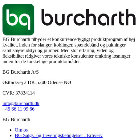
BG Burcharth tilbyder et konkurrencedygtigt produktprogram af høj
kvalitet, inden for slanger, koblinger, spændebånd og pakninger
samt smøreudstyr og pumper. Med stor erfaring, viden og
fleksibilitet rådgiver vores tekniske konsulenter omkring løsninger
inden for de forskellige produktområder.
BG Burcharth A/S
Østbirkvej 2 DK-5240 Odense NØ
CVR: 37834114
info@burcharth.dk
+45 66 11 99 66
BG Burcharth
Om os
BG Salgs- og Leveringsbetingelser - Erhverv