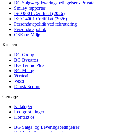
BG Salgs- og leveringsbetingelser - Private
Smiley-rapporter
ISO 9001 Certifikat (2026)
ISO 14001 Certifikat (2026)
Persondatapolitik ved rekruttering
Persondatapolitik
CSR og Miljø
Koncern
BG Group
BG Byggros
BG Termic Plus
BG Millag
Vertical
Vexti
Dansk Sedum
Genveje
Kataloger
Ledige stillinger
Kontakt os
BG Salgs- og Leveringsbetingelser