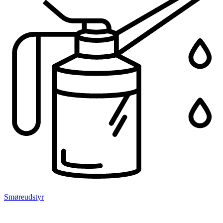
Smøreudstyr