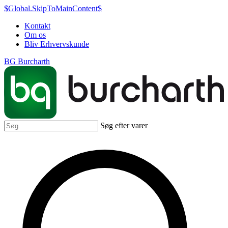
$Global.SkipToMainContent$
Kontakt
Om os
Bliv Erhvervskunde
BG Burcharth
Søg efter varer