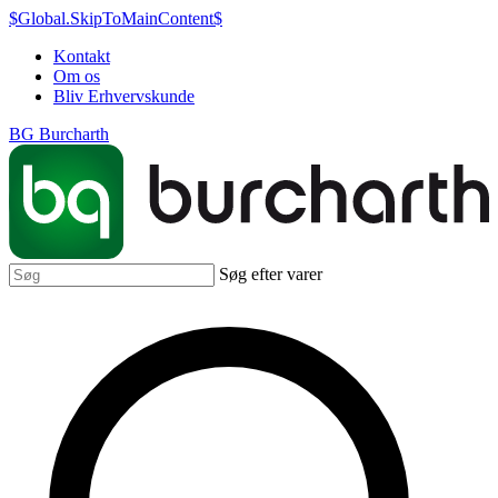
$Global.SkipToMainContent$
Kontakt
Om os
Bliv Erhvervskunde
BG Burcharth
Søg efter varer