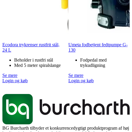
Ecodora trykrenser rustfrit stål,
Umeta fodbetjent fedtpumpe G-
24 L
130
Beholder i rustfri stål
Fodpedal med
Med 5 meter spiralslange
trykudligning
Se mere
Se mere
Login og køb
Login og køb
BG Burcharth tilbyder et konkurrencedygtigt produktprogram af høj