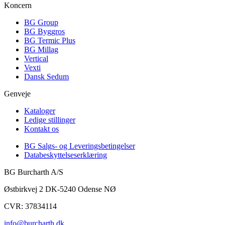
Koncern
BG Group
BG Byggros
BG Termic Plus
BG Millag
Vertical
Vexti
Dansk Sedum
Genveje
Kataloger
Ledige stillinger
Kontakt os
BG Salgs- og Leveringsbetingelser
Databeskyttelseserklæring
BG Burcharth A/S
Østbirkvej 2 DK-5240 Odense NØ
CVR: 37834114
info@burcharth.dk