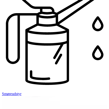
Smøreudstyr