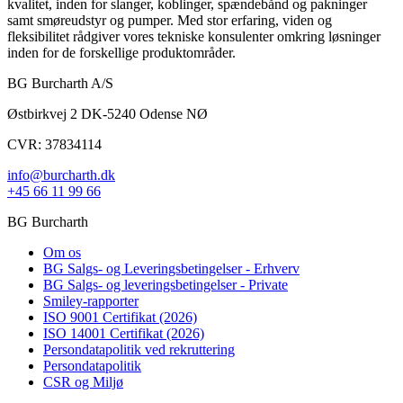
kvalitet, inden for slanger, koblinger, spændebånd og pakninger
samt smøreudstyr og pumper. Med stor erfaring, viden og
fleksibilitet rådgiver vores tekniske konsulenter omkring løsninger
inden for de forskellige produktområder.
BG Burcharth A/S
Østbirkvej 2 DK-5240 Odense NØ
CVR: 37834114
info@burcharth.dk
+45 66 11 99 66
BG Burcharth
Om os
BG Salgs- og Leveringsbetingelser - Erhverv
BG Salgs- og leveringsbetingelser - Private
Smiley-rapporter
ISO 9001 Certifikat (2026)
ISO 14001 Certifikat (2026)
Persondatapolitik ved rekruttering
Persondatapolitik
CSR og Miljø