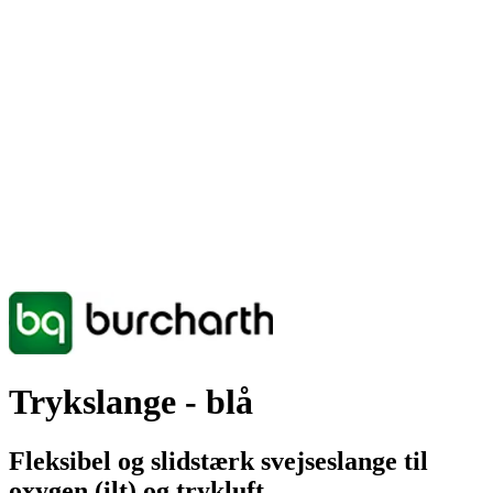
Trykslange - blå
Fleksibel og slidstærk svejseslange til
oxygen (ilt) og trykluft