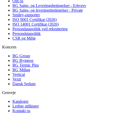
Om os
BG Salgs- og Leveringsbetingelser - Erhverv
BG Salgs- og leveringsbetingelser - Private
Smiley-rapporter
ISO 9001 Certifikat (2026)
ISO 14001 Certifikat (2026)
Persondatapolitik ved rekruttering
Persondatapolitik
CSR og Miljø
Koncern
BG Group
BG Byggros
BG Termic Plus
BG Millag
Vertical
Vexti
Dansk Sedum
Genveje
Kataloger
Ledige stillinger
Kontakt os