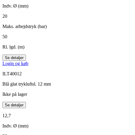
Indv. Ø (mm)
20
Maks. arbejdstryk (bar)
50
Rl. lgd. (m)
Se detaljer
Login og køb
ILT40012
Blå glat trykluftsl. 12 mm
Ikke på lager
Se detaljer
12,7
Indv. Ø (mm)