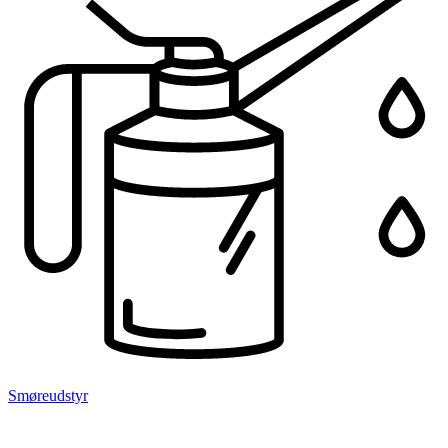
Smøreudstyr