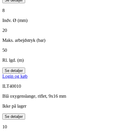
Se detaljer
8
Indv. Ø (mm)
20
Maks. arbejdstryk (bar)
50
Rl. lgd. (m)
Se detaljer
Login og køb
ILT40010
Blå oxygenslange, riflet, 9x16 mm
Ikke på lager
Se detaljer
10