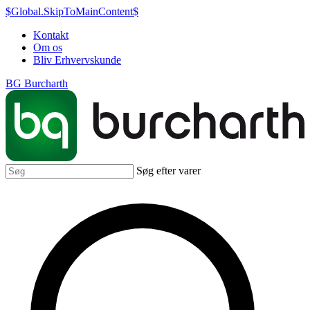
$Global.SkipToMainContent$
Kontakt
Om os
Bliv Erhvervskunde
BG Burcharth
Søg efter varer