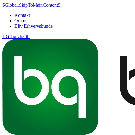
$Global.SkipToMainContent$
Kontakt
Om os
Bliv Erhvervskunde
BG Burcharth