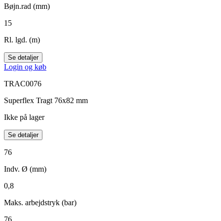
Bøjn.rad (mm)
15
Rl. lgd. (m)
Se detaljer
Login og køb
TRAC0076
Superflex Tragt 76x82 mm
Ikke på lager
Se detaljer
76
Indv. Ø (mm)
0,8
Maks. arbejdstryk (bar)
76