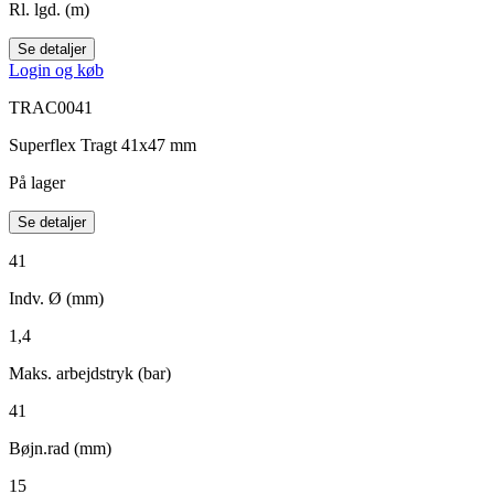
Rl. lgd. (m)
Se detaljer
Login og køb
TRAC0041
Superflex Tragt 41x47 mm
På lager
Se detaljer
41
Indv. Ø (mm)
1,4
Maks. arbejdstryk (bar)
41
Bøjn.rad (mm)
15