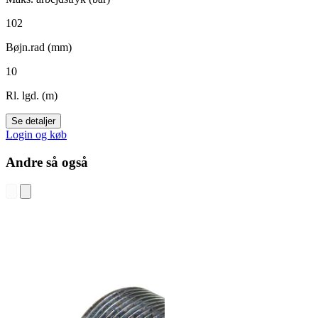
102
Bøjn.rad (mm)
10
Rl. lgd. (m)
Se detaljer
Login og køb
Andre så også