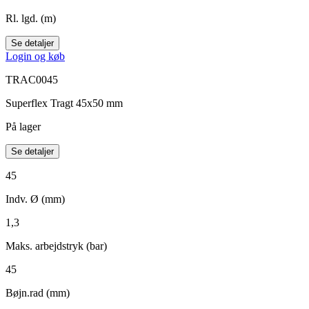
Rl. lgd. (m)
Se detaljer
Login og køb
TRAC0045
Superflex Tragt 45x50 mm
På lager
Se detaljer
45
Indv. Ø (mm)
1,3
Maks. arbejdstryk (bar)
45
Bøjn.rad (mm)