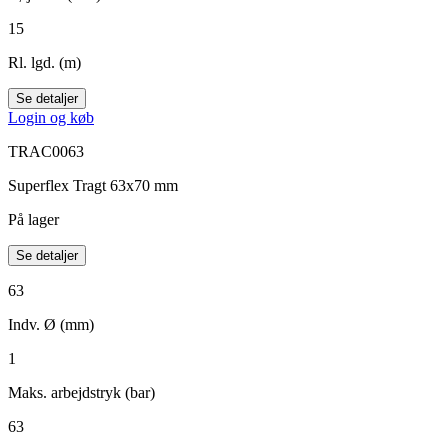
15
Rl. lgd. (m)
Se detaljer
Login og køb
TRAC0063
Superflex Tragt 63x70 mm
På lager
Se detaljer
63
Indv. Ø (mm)
1
Maks. arbejdstryk (bar)
63