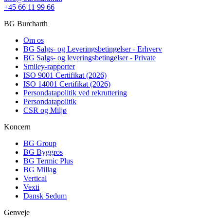
+45 66 11 99 66
BG Burcharth
Om os
BG Salgs- og Leveringsbetingelser - Erhverv
BG Salgs- og leveringsbetingelser - Private
Smiley-rapporter
ISO 9001 Certifikat (2026)
ISO 14001 Certifikat (2026)
Persondatapolitik ved rekruttering
Persondatapolitik
CSR og Miljø
Koncern
BG Group
BG Byggros
BG Termic Plus
BG Millag
Vertical
Vexti
Dansk Sedum
Genveje