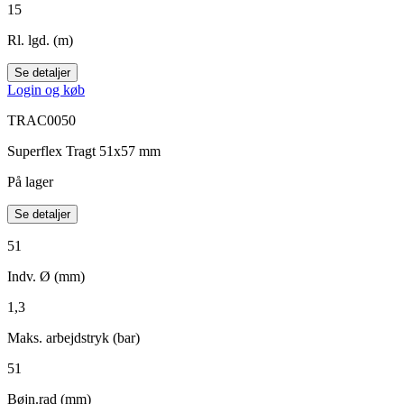
15
Rl. lgd. (m)
Se detaljer
Login og køb
TRAC0050
Superflex Tragt 51x57 mm
På lager
Se detaljer
51
Indv. Ø (mm)
1,3
Maks. arbejdstryk (bar)
51
Bøjn.rad (mm)