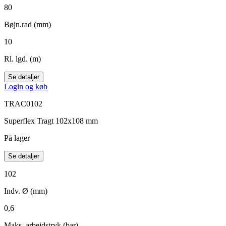
80
Bøjn.rad (mm)
10
Rl. lgd. (m)
Se detaljer
Login og køb
TRAC0102
Superflex Tragt 102x108 mm
På lager
Se detaljer
102
Indv. Ø (mm)
0,6
Maks. arbejdstryk (bar)