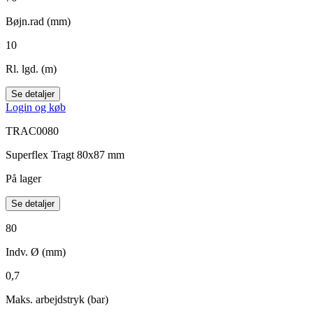
Bøjn.rad (mm)
10
Rl. lgd. (m)
Se detaljer
Login og køb
TRAC0080
Superflex Tragt 80x87 mm
På lager
Se detaljer
80
Indv. Ø (mm)
0,7
Maks. arbejdstryk (bar)