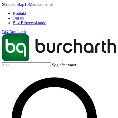
$Global.SkipToMainContent$
Kontakt
Om os
Bliv Erhvervskunde
BG Burcharth
Søg efter varer