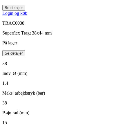
Se detaljer
Login og køb
TRAC0038
Superflex Tragt 38x44 mm
På lager
Se detaljer
38
Indv. Ø (mm)
1,4
Maks. arbejdstryk (bar)
38
Bøjn.rad (mm)
15