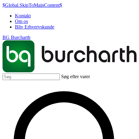
$Global.SkipToMainContent$
Kontakt
Om os
Bliv Erhvervskunde
BG Burcharth
Søg efter varer