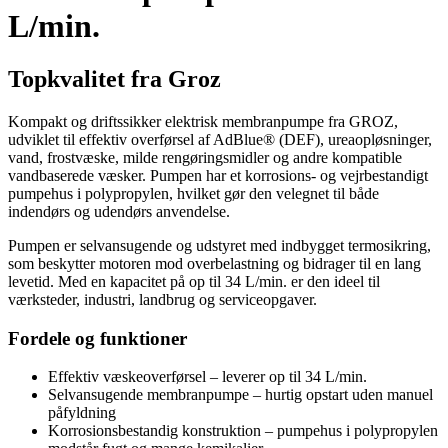
L/min.
Topkvalitet fra Groz
Kompakt og driftssikker elektrisk membranpumpe fra GROZ,
udviklet til effektiv overførsel af AdBlue® (DEF), ureaopløsninger,
vand, frostvæske, milde rengøringsmidler og andre kompatible
vandbaserede væsker. Pumpen har et korrosions- og vejrbestandigt
pumpehus i polypropylen, hvilket gør den velegnet til både
indendørs og udendørs anvendelse.
Pumpen er selvansugende og udstyret med indbygget termosikring,
som beskytter motoren mod overbelastning og bidrager til en lang
levetid. Med en kapacitet på op til 34 L/min. er den ideel til
værksteder, industri, landbrug og serviceopgaver.
Fordele og funktioner
Effektiv væskeoverførsel – leverer op til 34 L/min.
Selvansugende membranpumpe – hurtig opstart uden manuel
påfyldning
Korrosionsbestandig konstruktion – pumpehus i polypropylen