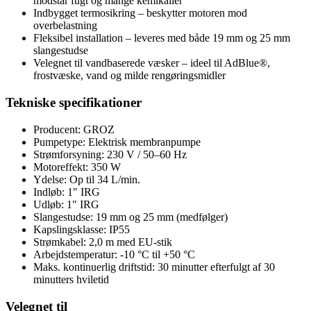
modstår fugt og mange kemikalier
Indbygget termosikring – beskytter motoren mod
overbelastning
Fleksibel installation – leveres med både 19 mm og 25 mm
slangestudse
Velegnet til vandbaserede væsker – ideel til AdBlue®,
frostvæske, vand og milde rengøringsmidler
Tekniske specifikationer
Producent: GROZ
Pumpetype: Elektrisk membranpumpe
Strømforsyning: 230 V / 50–60 Hz
Motoreffekt: 350 W
Ydelse: Op til 34 L/min.
Indløb: 1" IRG
Udløb: 1" IRG
Slangestudse: 19 mm og 25 mm (medfølger)
Kapslingsklasse: IP55
Strømkabel: 2,0 m med EU-stik
Arbejdstemperatur: -10 °C til +50 °C
Maks. kontinuerlig driftstid: 30 minutter efterfulgt af 30
minutters hviletid
Velegnet til