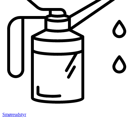
Smøreudstyr