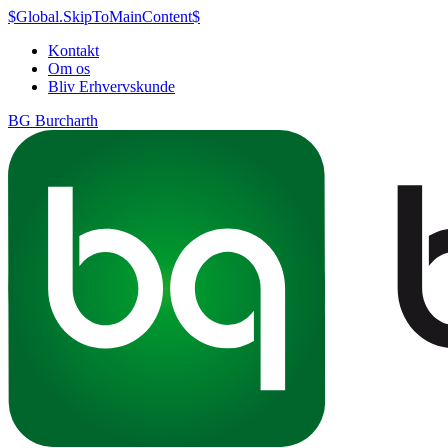
$Global.SkipToMainContent$
Kontakt
Om os
Bliv Erhvervskunde
BG Burcharth