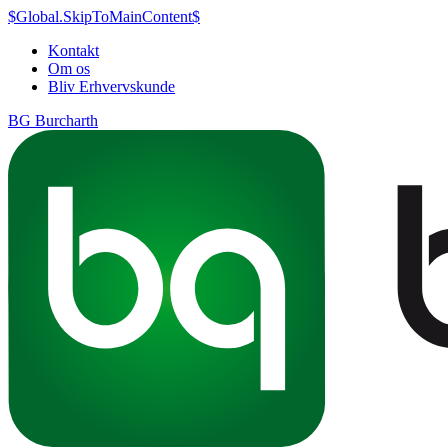
$Global.SkipToMainContent$
Kontakt
Om os
Bliv Erhvervskunde
BG Burcharth