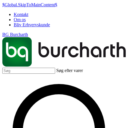
$Global.SkipToMainContent$
Kontakt
Om os
Bliv Erhvervskunde
BG Burcharth
Søg efter varer