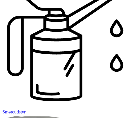
Smøreudstyr