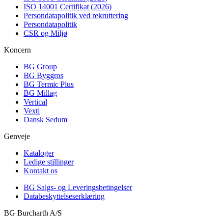
ISO 14001 Certifikat (2026)
Persondatapolitik ved rekruttering
Persondatapolitik
CSR og Miljø
Koncern
BG Group
BG Byggros
BG Termic Plus
BG Millag
Vertical
Vexti
Dansk Sedum
Genveje
Kataloger
Ledige stillinger
Kontakt os
BG Salgs- og Leveringsbetingelser
Databeskyttelseserklæring
BG Burcharth A/S