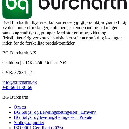
BG Burcharth tilbyder et konkurrencedygtigt produktprogram af høj
kvalitet, inden for slanger, koblinger, spændebånd og pakninger
samt smøreudstyr og pumper. Med stor erfaring, viden og
fleksibilitet rådgiver vores tekniske konsulenter omkring løsninger
inden for de forskellige produktområder.
BG Burcharth A/S
Østbirkvej 2 DK-5240 Odense NØ
CVR: 37834114
info@burcharth.dk
+45 66 11 99 66
BG Burcharth
Om os
BG Salgs- og Leveringsbetingelser - Erhverv
BG Salgs- og leveringsbetingelser - Private
Smiley-rapporter
ISO 9001 Certifikat (2026)