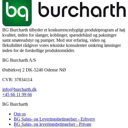
BG Burcharth tilbyder et konkurrencedygtigt produktprogram af høj
kvalitet, inden for slanger, koblinger, spændebånd og pakninger
samt smøreudstyr og pumper. Med stor erfaring, viden og
fleksibilitet rådgiver vores tekniske konsulenter omkring løsninger
inden for de forskellige produktområder.
BG Burcharth A/S
Østbirkvej 2 DK-5240 Odense NØ
CVR: 37834114
info@burcharth.dk
+45 66 11 99 66
BG Burcharth
Om os
BG Salgs- og Leveringsbetingelser - Erhverv
BG Salgs- og leveringsbetingelser - Private