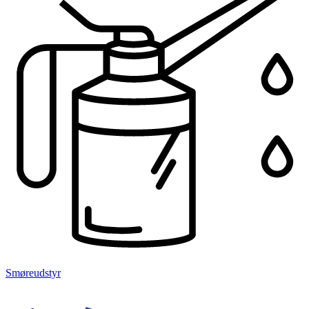
Smøreudstyr