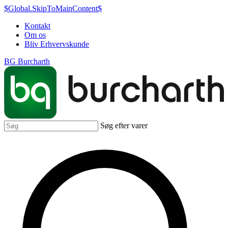
$Global.SkipToMainContent$
Kontakt
Om os
Bliv Erhvervskunde
BG Burcharth
Søg efter varer