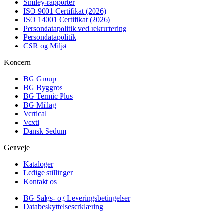
Smiley-rapporter
ISO 9001 Certifikat (2026)
ISO 14001 Certifikat (2026)
Persondatapolitik ved rekruttering
Persondatapolitik
CSR og Miljø
Koncern
BG Group
BG Byggros
BG Termic Plus
BG Millag
Vertical
Vexti
Dansk Sedum
Genveje
Kataloger
Ledige stillinger
Kontakt os
BG Salgs- og Leveringsbetingelser
Databeskyttelseserklæring