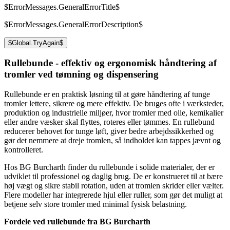
$ErrorMessages.GeneralErrorTitle$
$ErrorMessages.GeneralErrorDescription$
$Global.TryAgain$
Rullebunde - effektiv og ergonomisk håndtering af
tromler ved tømning og dispensering
Rullebunde er en praktisk løsning til at gøre håndtering af tunge
tromler lettere, sikrere og mere effektiv. De bruges ofte i værksteder,
produktion og industrielle miljøer, hvor tromler med olie, kemikalier
eller andre væsker skal flyttes, roteres eller tømmes. En rullebund
reducerer behovet for tunge løft, giver bedre arbejdssikkerhed og
gør det nemmere at dreje tromlen, så indholdet kan tappes jævnt og
kontrolleret.
Hos BG Burcharth finder du rullebunde i solide materialer, der er
udviklet til professionel og daglig brug. De er konstrueret til at bære
høj vægt og sikre stabil rotation, uden at tromlen skrider eller vælter.
Flere modeller har integrerede hjul eller ruller, som gør det muligt at
betjene selv store tromler med minimal fysisk belastning.
Fordele ved rullebunde fra BG Burcharth