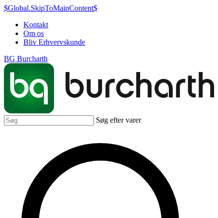
$Global.SkipToMainContent$
Kontakt
Om os
Bliv Erhvervskunde
BG Burcharth
Søg efter varer