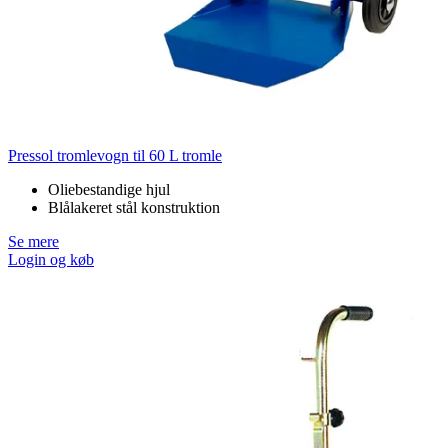
Pressol tromlevogn til 60 L tromle
Oliebestandige hjul
Blålakeret stål konstruktion
Se mere
Login og køb