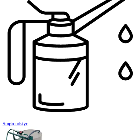
Smøreudstyr