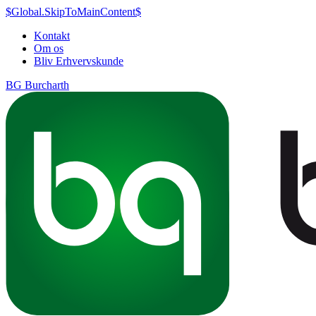
$Global.SkipToMainContent$
Kontakt
Om os
Bliv Erhvervskunde
BG Burcharth