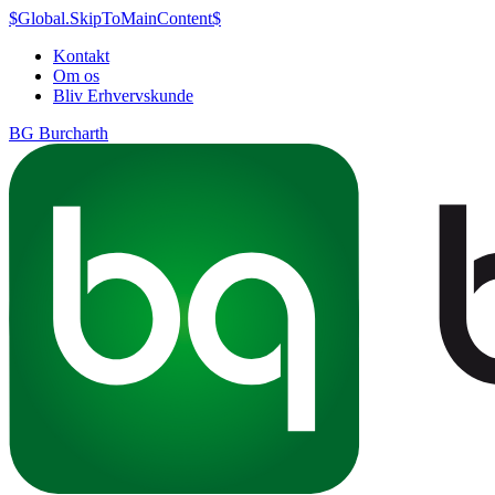
$Global.SkipToMainContent$
Kontakt
Om os
Bliv Erhvervskunde
BG Burcharth