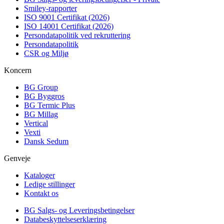
Smiley-rapporter
ISO 9001 Certifikat (2026)
ISO 14001 Certifikat (2026)
Persondatapolitik ved rekruttering
Persondatapolitik
CSR og Miljø
Koncern
BG Group
BG Byggros
BG Termic Plus
BG Millag
Vertical
Vexti
Dansk Sedum
Genveje
Kataloger
Ledige stillinger
Kontakt os
BG Salgs- og Leveringsbetingelser
Databeskyttelseserklæring