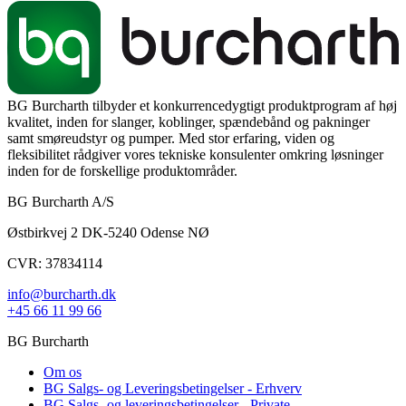
BG Burcharth tilbyder et konkurrencedygtigt produktprogram af høj
kvalitet, inden for slanger, koblinger, spændebånd og pakninger
samt smøreudstyr og pumper. Med stor erfaring, viden og
fleksibilitet rådgiver vores tekniske konsulenter omkring løsninger
inden for de forskellige produktområder.
BG Burcharth A/S
Østbirkvej 2 DK-5240 Odense NØ
CVR: 37834114
info@burcharth.dk
+45 66 11 99 66
BG Burcharth
Om os
BG Salgs- og Leveringsbetingelser - Erhverv
BG Salgs- og leveringsbetingelser - Private