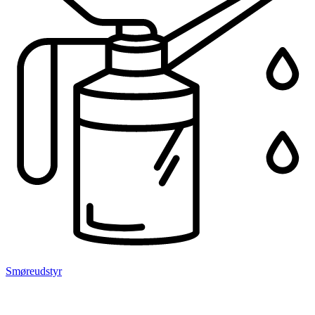
Smøreudstyr