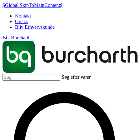
$Global.SkipToMainContent$
Kontakt
Om os
Bliv Erhvervskunde
BG Burcharth
Søg efter varer