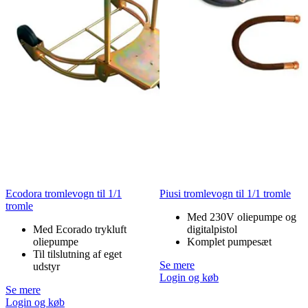
Ecodora tromlevogn til 1/1
Piusi tromlevogn til 1/1 tromle
tromle
Med 230V oliepumpe og
Med Ecorado trykluft
digitalpistol
oliepumpe
Komplet pumpesæt
Til tilslutning af eget
Se mere
udstyr
Login og køb
Se mere
Login og køb