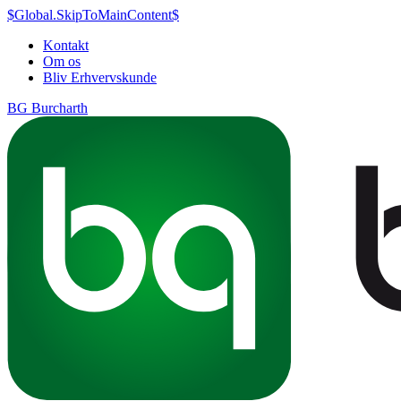
$Global.SkipToMainContent$
Kontakt
Om os
Bliv Erhvervskunde
BG Burcharth