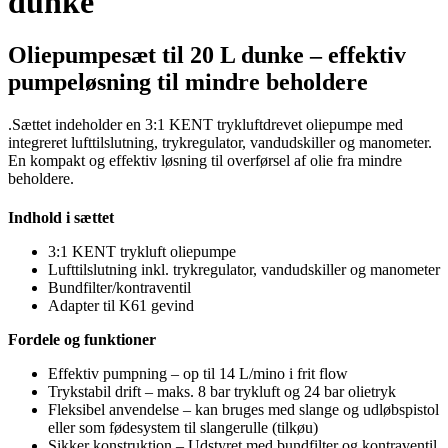
dunke
Oliepumpesæt til 20 L dunke – effektiv
pumpeløsning til mindre beholdere
.Sættet indeholder en 3:1 KENT trykluftdrevet oliepumpe med
integreret lufttilslutning, trykregulator, vandudskiller og manometer.
En kompakt og effektiv løsning til overførsel af olie fra mindre
beholdere.
Indhold i sættet
3:1 KENT trykluft oliepumpe
Lufttilslutning inkl. trykregulator, vandudskiller og manometer
Bundfilter/kontraventil
Adapter til K61 gevind
Fordele og funktioner
Effektiv pumpning – op til 14 L/mino i frit flow
Trykstabil drift – maks. 8 bar trykluft og 24 bar olietryk
Fleksibel anvendelse – kan bruges med slange og udløbspistol
eller som fødesystem til slangerulle (tilkøu)
Sikker konstruktion – Udstyret med bundfilter og kontraventil