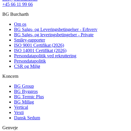
+45 66 11 99 66
BG Burcharth
Om os
BG Salgs- og Leveringsbetingelser - Erhverv
BG Salgs- og leveringsbetingelser - Private
Smiley-rapporter
ISO 9001 Certifikat (2026)
ISO 14001 Certifikat (2026)
Persondatapolitik ved rekruttering
Persondatapolitik
CSR og Miljø
Koncern
BG Group
BG Byggros
BG Termic Plus
BG Millag
Vertical
Vexti
Dansk Sedum
Genveje