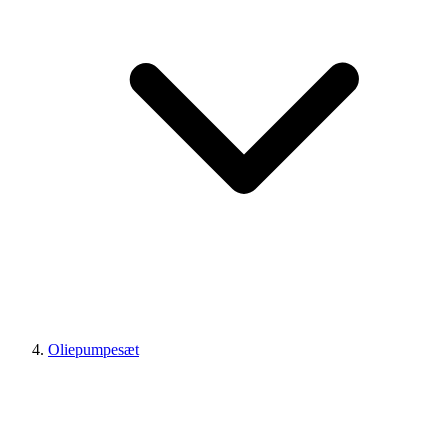
Oliepumpesæt