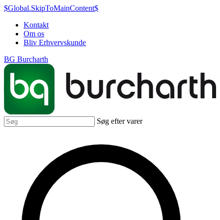
$Global.SkipToMainContent$
Kontakt
Om os
Bliv Erhvervskunde
BG Burcharth
Søg efter varer