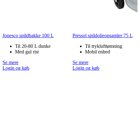
Jonesco spildbakke 100 L
Pressol spildolieopsamler 75 L
Til 20-80 L dunke
Til tryklufttømning
Med gul rist
Mobil enhed
Se mere
Se mere
Login og køb
Login og køb