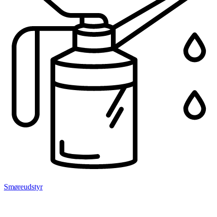
Smøreudstyr